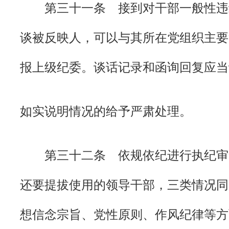
第四十四条 党组织应当保障监督对象的申辩权、申
和正名。对以监督为名侮辱、诽谤、诬陷他人的，依纪
的，可以依照党章规定提出申诉。有关党组织应当认真
第八章 附 则
第四十五条 中央军事委员会可以根据本条例，制
第四十六条 本条例由中央纪律检查委员会负责解
第四十七条 本条例自发布之日起施行