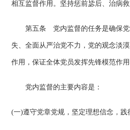
(
三
)
坚持民主集中制，严肃党内政治生活，贯彻党员个
织和全体党员服从党的全国代表大会和中央委员会原则
(
四
)
落实全面从严治党责任，严明党的纪律特别是政治
(
五
)
落实中央八项规定精神，加强作风建设，密切联系
(
六
)
坚持党的干部标准，树立正确选人用人导向，执行
(
七
)
廉洁自律、秉公用权情况；
(
八
)
完成党中央和上级党组织部署的任务情况。