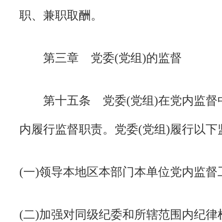
中央巡视工作领导小组应当加强对省、自治区、直辖
导。省、自治区、直辖市党委应当推动党的市
(
地、州、
第二十条 严格党的组织生活制度，民主生活会应当
决突出问题，领导干部应当在会上把群众反映、巡视反
整改措施，接受组织监督。上级党组织应当加强对下级
第二十一条 坚持党内谈话制度，认真开展提醒谈话
性问题的，有关党组织负责人应当及时对其提醒谈话；
作出说明或者检讨，经所在党组织主要负责人签字后报
第二十二条 严格执行干部考察考核制度，全面考察
中央和上级党组织决策部署的表现，履行管党治党责任