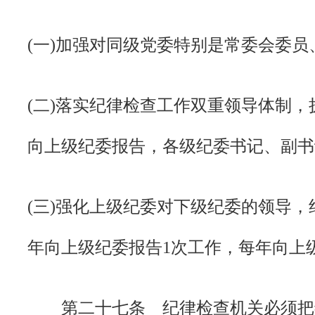
(
四
)
向党负责地揭发、检举党的任何组织和任何党员违
决斗争。
第六章 党内监督和外部监督相结合
第三十七条 各级党委应当支持和保证同级人大、政
民政协依章程进行民主监督，审计机关依法进行审计监
的，应当及时向有关党组织报告。审计机关发现党的领
组织报告，并按照规定将问题线索移送相关纪律检查机
在纪律审查中发现党的领导干部严重违纪涉嫌违法犯
执法机关和司法机关依法立案查处涉及党的领导干部案