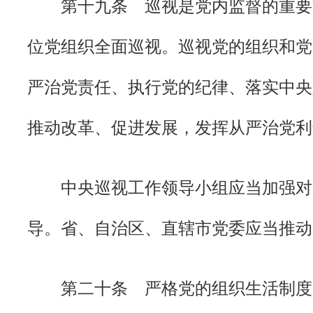
第二十七条 纪律检查机关必须把维护党的政治纪律
行、有禁不止，口是心非、阳奉阴违，搞团团伙伙、拉
第二十八条 纪委派驻纪检组对派出机关负责，加强
当及时向派出机关和被监督单位党组织报告，认真负责
派出机关应当加强对派驻纪检组工作的领导，定期约
治党责任。
派驻纪检组应当带着实际情况和具体问题，定期向派
风廉政建设和反腐败工作。对能发现的问题没有发现是