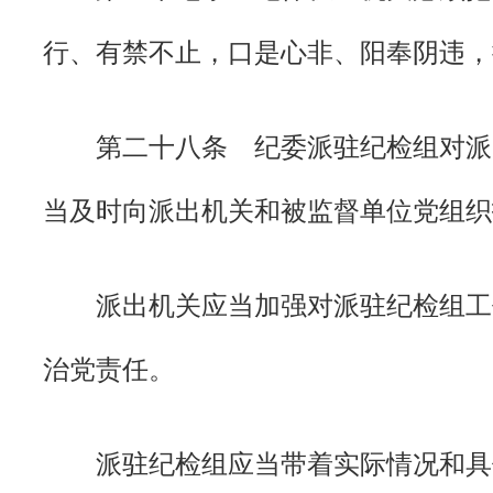
定，中止其相关党员权利；依法受到刑事责任追究，或
第三十八条 中国共产党同各民主党派长期共存、互
督职能，重视民主党派和无党派人士提出的意见、批评
第三十九条 各级党组织和党的领导干部应当认真对
开、拓宽监督渠道，虚心接受群众批评。新闻媒体应当
进行剖析，发挥警示作用。
第七章 整改和保障
第四十条 党组织应当如实记录、集中管理党内监督
理范围的应当移送有权限的党组织处理。