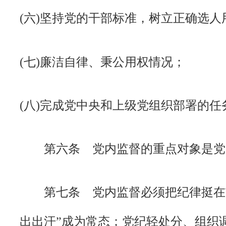
第十条 党的中央委员会、中央政治局、中央政治局
央政治局工作报告，监督中央政治局工作，部署加强党
第十一条 中央政治局、中央政治局常务委员会定期
取和审议全党落实中央八项规定精神情况汇报，加强作
听取中央巡视情况汇报，在一届任期内实现中央巡视全
究加强自身建设措施。
第十二条 中央委员会成员必须严格遵守党的政治纪
团结统一的行为应当坚决抵制，并及时向党中央报告。
政治局常务委员会或者中央纪律检查委员会常务委员会