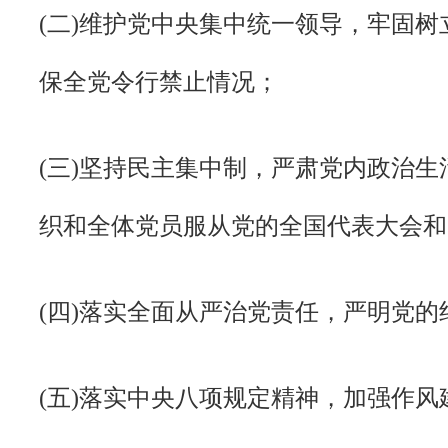
第六条 党内监督的重点对象是党的领导机关和领导
第七条 党内监督必须把纪律挺在前面，运用监督执纪
出出汗”成为常态；党纪轻处分、组织调整成为违纪处
法立案审查的成为极少数。
第八条 党的领导干部应当强化自我约束，经常对照
加强党性修养，陶冶道德情操，永葆共产党人政治本色
第九条 建立健全党中央统一领导，党委
(
党组
)
全
织日常监督，党员民主监督的党内监督体系。
第二章 党的中央组织的监督