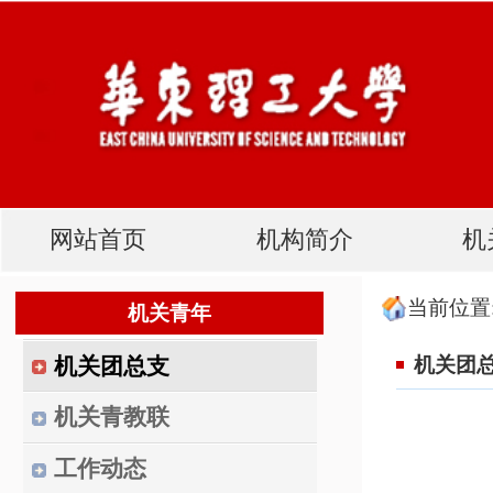
网站首页
机构简介
机关党建
当前位置:
首页
机关青年
机
机关青年
机关团总支
机关团总支
机关青教联
工作动态
评奖评优
书 记
:
陈 星
副书记
: 祝 涵
委 员
: 王婧