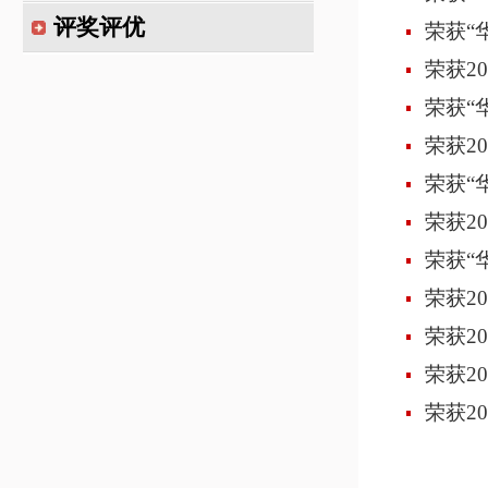
荣获2019年度“华东理工大
荣获“华东理工大学第五届
荣获2018年度“华东理工大
荣获2018年度“上海市青年
荣获2017年度“上海市青年
荣获2017年度“华东理工大