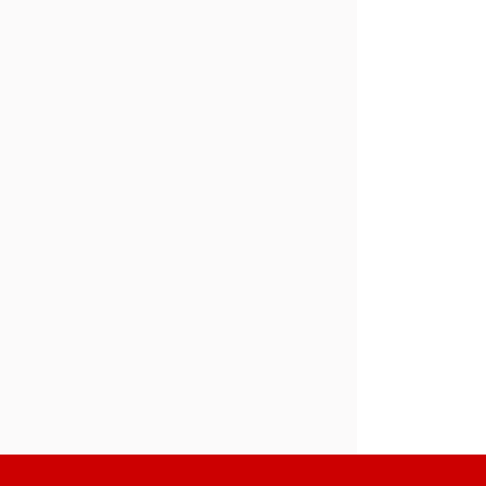
版权所有 © 20
地址:上海