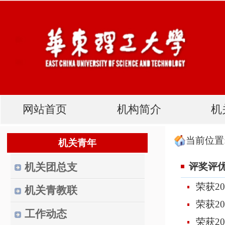
网站首页
机构简介
机关党建
当前位置:
首页
机关青年
评
机关青年
机关团总支
评奖评优
荣获2024年度“华东理工大
机关青教联
荣获2023年度“华东理工大
工作动态
荣获2022年度“华东理工大
评奖评优
荣获“华东理工大学第八届
荣获2021年度“华东理工大
荣获“华东理工大学第七届
荣获2020年度“华东理工大
荣获“华东理工大学第六届