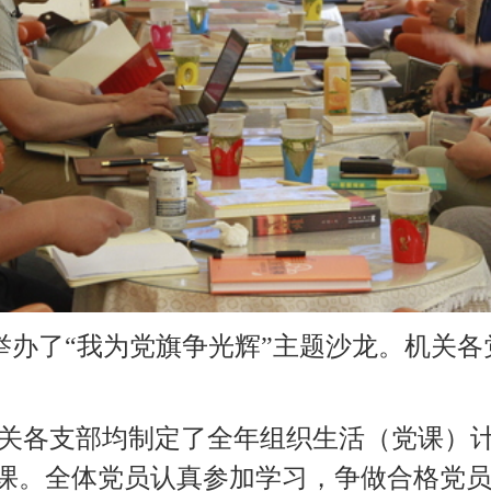
定了全年组织生活（党课）计划，并按计划有序开展组织生活
真参加学习，争做合格党员，为党旗争光添彩。
委举办了此次主题沙龙。沙龙上，大家围绕各支部“两学一做
的有效性、提高支部生活的吸引力、激发支部活力、增强支
享了党办党支部的“人人上台讲党课”、宣传部党支部的“一
会党支部的“党员流水做批注”、校办党支部的“党员学习专用
基建处党支部的“周周谈风险防范”等开展工作的方式方法和
沟通的平台，通过座谈交流，党支部书记们彼此倾听、互相
更接地气，支部生活更有活力。