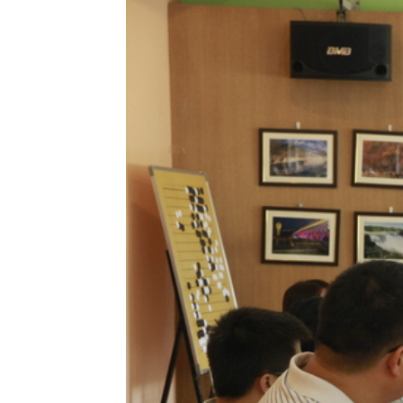
6
月
24
日，机关党委在团结
7
楼
106
室举办了“我为党旗
书记徐文方主持。