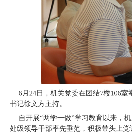
自开展“两学一做”学习教育以来，机关各支部均制
处级领导干部率先垂范，积极带头上党课。全体党员认
为巩固前期“两学一做”学习教育阶段性成果，机关党
的开展情况，就如何结合本部门实际工作提升支部生活
方面进行了热烈的交流与讨论。与会者人人发言，共同分
诺”、学工部（武装部）党支部的“委员走进党小组”、工
处党支部的“抄写党章重点语句，撰写个人心得体会”、
此次沙龙是机关党委为党支部书记搭建的一个交流和
分享，从而促进各支部创新工作方式方法，使组织活动
网页发布时间:
2016-06-28