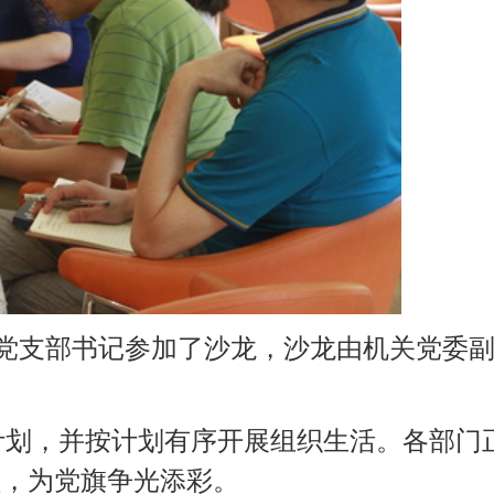
。各部门正
”学习教育
部凝聚力等
句话承
群”、财务
经验体会。
了解、共同