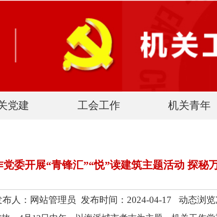
工会工作
机关青年
党务公开
友情链
”“悦”读建筑主题活动 探秘万国建筑博览群
时间：2024-04-17 动态浏览次数:
233
以海派城市考古为主题，机关工作党委、机关工会、机关团总支联合举办了“青锋汇
使周培元老师受邀带领近30位机关教职工，在有趣有料的Citywalk中探秘万