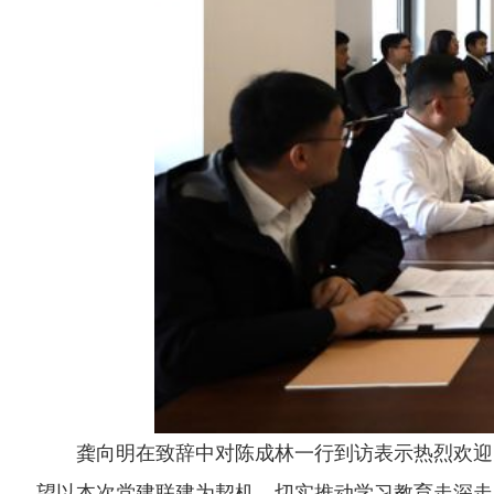
龚向明在致辞中对陈成林一行到访表示热烈欢迎，并就学校发展历程
望以本次党建联建为契机，切实推动学习教育走深走实、入脑入心，共同将
万胤婕在发言中表示，学校始终以为党育人、为国育才为根本宗旨，坚
契合。希望双方以此次校企共建为契机，继续在学生资助、人才培养、共建
陈成林介绍了中建八局发展建设公司的发展历程、业务布局与党建工作
目正有序推进，期待以本次共建为起点，进一步深化人才引育、教学科研、