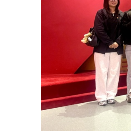
全体党员循着人民军队政治工作历史脉络，走
创立发展、赓续传承、砥砺奋进的光辉历程，进一
义。大家溯源体悟我党我军坚守初心使命、永葆政
大家纷纷表示，要
自觉践行正确政绩观，持续加
尽责，服务校友、服务学校、服务社会，助力学校
网页发布时间:
2026-05-09
版权所有 © 20
地址:上海