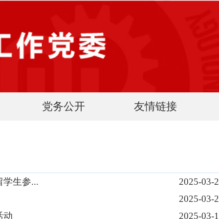
接
2025-03-24
2025-03-20
2025-03-12
2025-03-10
2025-02-28
2025-01-15
2024-12-13
2024-12-10