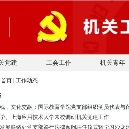
工会工作
机关青年
党务公开
友情链
育学院党支部组织党员代表与留学生参...
学来校调研机关党建工作
行法律顾问聘任仪式暨学习沙龙活动
会举办绿植养护体验沙龙庆三八
室党支部、宣传部党支部联合开展主题...
”2025年迎新联欢会
好——国际教育学院党支部研学“碳Wa...
工大学第十二次代表大会胜利召开